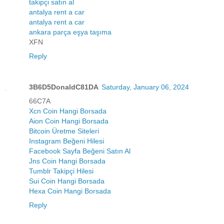
takipçi satın al
antalya rent a car
antalya rent a car
ankara parça eşya taşıma
XFN
Reply
3B6D5DonaldC81DA
Saturday, January 06, 2024
66C7A
Xcn Coin Hangi Borsada
Aion Coin Hangi Borsada
Bitcoin Üretme Siteleri
Instagram Beğeni Hilesi
Facebook Sayfa Beğeni Satın Al
Jns Coin Hangi Borsada
Tumblr Takipçi Hilesi
Sui Coin Hangi Borsada
Hexa Coin Hangi Borsada
Reply