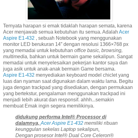
Ternyata harapan si emak tidaklah harapan semata, karena
Acer menjawab semua kebutuhan itu semua. Adalah
Acer
Aspire E1-432
, sebuah Notebook yang menggunakan
monitor LED berukuran 14” dengan resolusi 1366×768 px
yang memadai untuk kebutuhan
office basic, browsing,
multimedia,
bahkan untuk bermain game sekalipun. Sangat
memadai untuk menyelesaikan pekerjan kantor saya dan
juga asik untuk anak-anak bermain Game bersama.
Aspire E1-432
menyediakan keyboard model chiclet yang
luas dan nyaman saat digunakan dalam waktu lama. Begitu
juga dengan trackpad yang disediakan, dengan permukaan
yang bertekstur, pengalaman menggunakan trackpad ini
menjadi lebih akurat dan responsif. ahhh...semakin
membuat Emak ingin segera memilikinya.
didukung performa Intel® Processor di
dalamnya,
Acer Aspire E1-432
memiliki ribuan
keunggulan sekelas Laptop sekalipun
.
Dengan prosesor Intel® Dual Core Celeron®