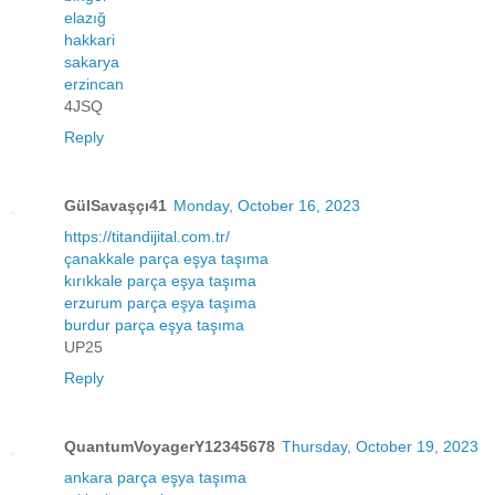
elazığ
hakkari
sakarya
erzincan
4JSQ
Reply
GülSavaşçı41
Monday, October 16, 2023
https://titandijital.com.tr/
çanakkale parça eşya taşıma
kırıkkale parça eşya taşıma
erzurum parça eşya taşıma
burdur parça eşya taşıma
UP25
Reply
QuantumVoyagerY12345678
Thursday, October 19, 2023
ankara parça eşya taşıma