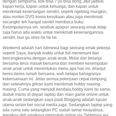
dengan sempurna, kok bisa ? ya bisa dong..atur jadwal
kapan kerja, kapan untuk keluarga, dan kapan untuk
menikmati kesenangan sendiri, seperti ngeblog mungkin,
atau nonton DVD korea kesukaan atau juga menikmati
secangkir teh hangat sambil membaca buku.
Kesimpulannya sih, sesibuk apapun seorang emak tetap
saja harus ada waktu untuk menikmati kesenangannya
sendiri, biar ga stres he he he.
Weekend adalah hari istimewa bagi seorang emak pekerja
seperti Saya, banyak waktu untuk full menemani dan
bercengkerama dengan anak-anak. Mulai dari belanja
bersama terus masak bersama dan memberi kesempatan
anak-anak untuk menentukan menu apa hari ini, dilanjut
beres-beres rumah bersama, wah betapa bahagianya
kebersamaan ini. Jelas semua pekerjaan cepat rampung
dan setelahnya giliran kami menikmati hobby masing-
masing. Cuma yang menjadi kendala,hobby kami itu sama,
duduk manis di depan laptop dan main game online untuk
anak-anak sedangkan saya pasti Blogging adalah tujuan
utama selain ber social media juga. Sedangkan laptop yang
ada cuma satu sedangkan PC sudah tamat riwayatnya,
terpaksa deh emaknya mengalah online via Tabletnya aja.